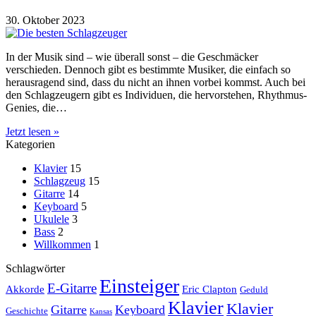
30. Oktober 2023
In der Musik sind – wie überall sonst – die Geschmäcker
verschieden. Dennoch gibt es bestimmte Musiker, die einfach so
herausragend sind, dass du nicht an ihnen vorbei kommst. Auch bei
den Schlagzeugern gibt es Individuen, die hervorstehen, Rhythmus-
Genies, die…
Jetzt lesen »
Kategorien
Klavier
15
Schlagzeug
15
Gitarre
14
Keyboard
5
Ukulele
3
Bass
2
Willkommen
1
Schlagwörter
Einsteiger
E-Gitarre
Akkorde
Eric Clapton
Geduld
Klavier
Klavier
Gitarre
Keyboard
Geschichte
Kansas