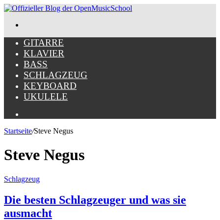
Menü
GITARRE
KLAVIER
BASS
SCHLAGZEUG
KEYBOARD
UKULELE
Suche
nach
Startseite
/
Steve Negus
Steve Negus
Schlagzeug
Die besten Schlagzeuger und was sie
ausmacht