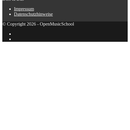
Impressum
Datenschutzhinweise
© Copyright 2026 - OpenMusicSchool
Facebook
X
Schaltfläche
"Zurück
zum
Anfang"