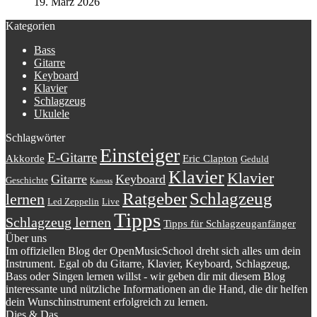
19. März 2026
Kategorien
Bass
Gitarre
Keyboard
Klavier
Schlagzeug
Ukulele
Schlagwörter
Einsteiger
E-Gitarre
Akkorde
Eric Clapton
Geduld
Klavier
Klavier
Gitarre
Keyboard
Geschichte
Kansas
Schlagzeug
Ratgeber
lernen
Led Zeppelin
Live
Tipps
Schlagzeug lernen
Tipps für Schlagzeuganfänger
Über uns
Im offiziellen Blog der OpenMusicSchool dreht sich alles um dein
Instrument. Egal ob du Gitarre, Klavier, Keyboard, Schlagzeug,
Bass oder Singen lernen willst - wir geben dir mit diesem Blog
interessante und nützliche Informationen an die Hand, die dir helfen
dein Wunschinstrument erfolgreich zu lernen.
Dies & Das