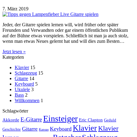
7. März 2019
Jeder, der Gitarre spielen lernen will, wird früher oder später
Freunden und Verwandten oder gar einem öffentlichen Publikum
auf der Bühne etwas vorspielen. Schließlich ist man ja auch stolz,
wenn man etwas Neues gelernt hat und will dies zum Besten…
Jetzt lesen »
Kategorien
Klavier
15
Schlagzeug
15
Gitarre
14
Keyboard
5
Ukulele
3
Bass
2
Willkommen
1
Schlagwörter
Einsteiger
E-Gitarre
Akkorde
Eric Clapton
Geduld
Klavier
Klavier
Gitarre
Keyboard
Geschichte
Kansas
Schlagzeug