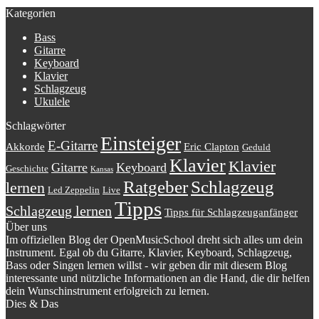
Kategorien
Bass
Gitarre
Keyboard
Klavier
Schlagzeug
Ukulele
Schlagwörter
Einsteiger
E-Gitarre
Akkorde
Eric Clapton
Geduld
Klavier
Klavier
Gitarre
Keyboard
Geschichte
Kansas
Schlagzeug
Ratgeber
lernen
Led Zeppelin
Live
Tipps
Schlagzeug lernen
Tipps für Schlagzeuganfänger
Über uns
Im offiziellen Blog der OpenMusicSchool dreht sich alles um dein
Instrument. Egal ob du Gitarre, Klavier, Keyboard, Schlagzeug,
Bass oder Singen lernen willst - wir geben dir mit diesem Blog
interessante und nützliche Informationen an die Hand, die dir helfen
dein Wunschinstrument erfolgreich zu lernen.
Dies & Das