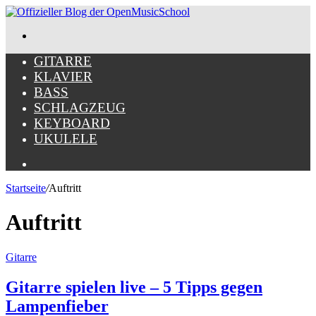
Menü
GITARRE
KLAVIER
BASS
SCHLAGZEUG
KEYBOARD
UKULELE
Suche
nach
Startseite
/
Auftritt
Auftritt
Gitarre
Gitarre spielen live – 5 Tipps gegen
Lampenfieber