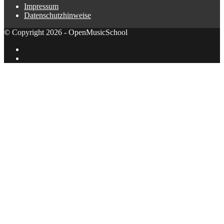
Impressum
Datenschutzhinweise
© Copyright 2026 - OpenMusicSchool
Facebook
X
Schaltfläche
"Zurück
zum
Anfang"